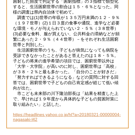
困窮した頻度で判定する「困窮指標」の３指標で類型化
すると、生活困窮世帯の割合は１５・６％となった。同
様の調査は県内自治体で初めて。
調査では(1)世帯の年収が１３５万円未満の１２・９％
（１９７世帯）(2)１日３度の食事や通院、進学など必要
な環境・モノが与えられていない２・５％（３８世帯）
(3)必要な食料、服が買えない、公共料金の滞納などが頻
繁にあった２・９％（４４世帯）－をそれぞれ生活困窮
世帯と判別した。
生活困窮世帯のうち、子どもが病気になっても病院を
受診できなかったことがあると答えたのは１８・５％。
子どもの将来の進学希望の項目では、困窮世帯以外は
「大学・大学院」が高いのに対し、困窮世帯は「高校」
が３８・２％と最も多かった。「自分のことが好きだ」
「努力すればできるようになる」などの質問に対する回
答では、困窮世帯で子どもの自己肯定感が総じて低い傾
向が出た。
市こども未来部の川下隆治部長は「結果を精査した上
で、早ければ１９年度から具体的な子どもの貧困対策に
取り組みたい」と話した。
https://headlines.yahoo.co.jp/hl?a=20180321-00000004-
nagasaki-l42