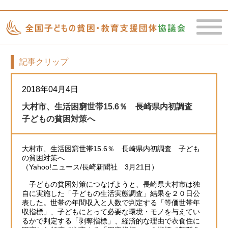
記事クリップ
toggle
naviga
2018年04月4日
大村市、生活困窮世帯15.6％ 長崎県内初調査
子どもの貧困対策へ
大村市、生活困窮世帯15.6％ 長崎県内初調査 子ども
の貧困対策へ
（Yahoo!ニュース/長崎新聞社 3月21日）
子どもの貧困対策につなげようと、長崎県大村市は独
自に実施した「子どもの生活実態調査」結果を２０日公
表した。世帯の年間収入と人数で判定する「等価世帯年
収指標」、子どもにとって必要な環境・モノを与えてい
るかで判定する「剥奪指標」、経済的な理由で衣食住に