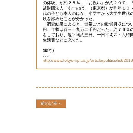
の体験」が約２５％、「お祝い」が約２０％、
益財団法人「あすのば」（東京都）が昨年１０
代の子ども本人のほか、小学生から大学生世代
験を諦めたことが分かった。
調査結果によると、世帯ごとの勤労月収につい
円、年収は百三十九万二千円だった。約７６％
をしており、週平均約三日、一日平均四・六時
生活費などに充てた。
(続き)
↓↓↓
http://www.tokyo-np.co.jp/article/politics/list
前の記事へ