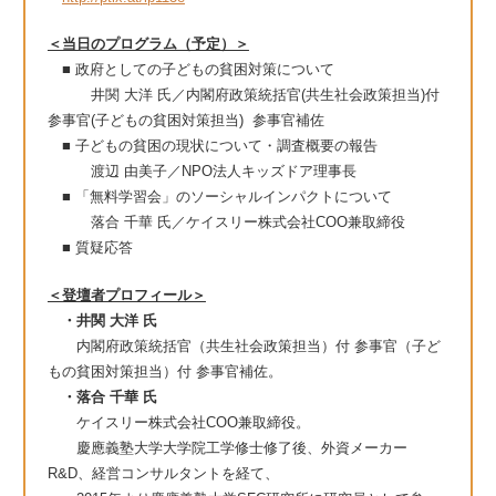
＜当日のプログラム（予定）＞
■ 政府としての子どもの貧困対策について
井関 大洋 氏／内閣府政策統括官(共生社会政策担当)付
参事官(子どもの貧困対策担当) 参事官補佐
■ 子どもの貧困の現状について・調査概要の報告
渡辺 由美子／NPO法人キッズドア理事長
■ 「無料学習会」のソーシャルインパクトについて
落合 千華 氏／ケイスリー株式会社COO兼取締役
■ 質疑応答
＜登壇者プロフィール＞
・井関 大洋 氏
内閣府政策統括官（共生社会政策担当）付 参事官（子ど
もの貧困対策担当）付 参事官補佐。
・落合 千華 氏
ケイスリー株式会社COO兼取締役。
慶應義塾大学大学院工学修士修了後、外資メーカー
R&D、経営コンサルタントを経て、