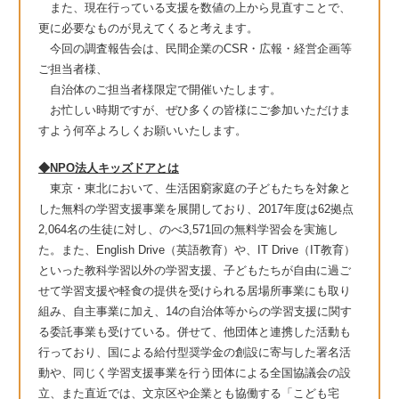
また、現在行っている支援を数値の上から見直すことで、
更に必要なものが見えてくると考えます。​
今回の調査報告会は、民間企業のCSR・広報・経営企画等
ご担当者様、
自治体のご担当者様限定で開催いたします。
お忙しい時期ですが、ぜひ多くの皆様にご参加いただけま
すよう何卒よろしくお願いいたします。
◆NPO法人キッズドアとは
東京・東北において、生活困窮家庭の子どもたちを対象と
した無料の学習支援事業を展開しており、2017年度は62拠点
2,064名の生徒に対し、のべ3,571回の無料学習会を実施し
た。また、English Drive（英語教育）や、IT Drive（IT教育）
といった教科学習以外の学習支援、子どもたちが自由に過ご
せて学習支援や軽食の提供を受けられる居場所事業にも取り
組み、自主事業に加え、14の自治体等からの学習支援に関す
る委託事業も受けている。併せて、他団体と連携した活動も
行っており、国による給付型奨学金の創設に寄与した署名活
動や、同じく学習支援事業を行う団体による全国協議会の設
立、また直近では、文京区や企業とも協働する「こども宅