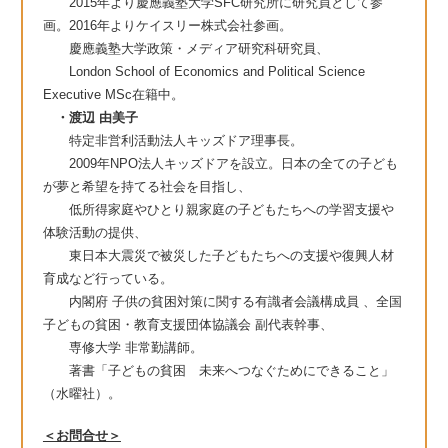
2015年より慶應義塾大学SFC研究所に研究員として参
画。2016年よりケイスリー株式会社参画。
慶應義塾大学政策・メディア研究科研究員、
London School of Economics and Political Science
Executive MSc在籍中。
・渡辺 由美子
特定非営利活動法人キッズドア理事長。
2009年NPO法人キッズドアを設立。日本の全ての子ども
が夢と希望を持てる社会を目指し、
低所得家庭やひとり親家庭の子どもたちへの学習支援や
体験活動の提供、
東日本大震災で被災した子どもたちへの支援や復興人材
育成など行っている。
内閣府 子供の貧困対策に関する有識者会議構成員 、全国
子どもの貧困・教育支援団体協議会 副代表幹事、
専修大学 非常勤講師。
著書「子どもの貧困 未来へつなぐためにできること」
（水曜社）。
＜お問合せ＞