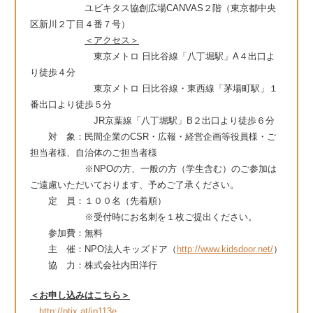
ユビキタス協創広場CANVAS２階（
東京都中央
区新川２丁目４番７号
）
＜アクセス＞
東京メトロ 日比谷線「八丁堀駅」A４出口よ
り徒歩４分
東京メトロ 日比谷線・東西線「茅場町駅」１
番出口より徒歩５分
JR京葉線「八丁堀駅」B２出口より徒歩６分
対 象：
民間企業のCSR・広報・経営企画等役員様・ご
担当者様、自治体のご担当者様
※NPOの方、一般の方（学生含む）のご参加は
ご遠慮いただいております、予めご了承ください。
定 員：１００名（先着順）
※受付時にお名刺を１枚ご提出ください。
参加費：無料
主 催：NPO法人キッズドア（
http://www.kidsdoor.net/
）
協 力：株式会社内田洋行
＜お申し込みはこちら＞
http://ptix.at/ip113e