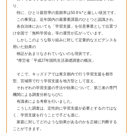
り、
特に、ひとり親世帯の貧困率は50.8％*と厳しい状況です。
この事実は、近年国内の最重要課題のひとつと認識され、
各自治体においても「学習支援」を任意事業として位置づ
け全国で「無料学習会」等の運営が広がっています。
しかしこのような取り組みに対して定量的なエビデンスを
用いた効果の
検証があまりなされていないのも現状です。​
*厚労省「平成27年国民生活基礎調査の概況」​
そこで、キッズドアでは東京都内で行う学習支援を都市
型、宮城県で行う学習支援を地方型として捉え、
それぞれの学習支援の手法や効果について、第三者の専門
機関による調査分析ならびに
有識者による考察を行いました。
こうした調査は、定性的に学習支援が必要とするのではな
く、学習支援を行うことで子ども達に、
家庭に対してどのような効果があるのかを正確に判断する
ことができます。