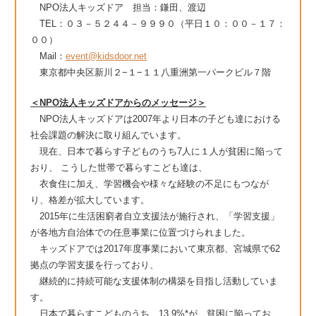
NPO法人キッズドア 担当：鎌田、渡辺
TEL：０３－５２４４－９９９０（平日１０：００－１７：
００）
Mail：
event@kidsdoor.net
東京都中央区新川２−１−１１八重洲第一パークビル７階
＜NPO法人キッズドアからのメッセージ＞
NPO法人キッズドアは2007年より日本の子ども達における
社会課題の解決に取り組んでいます。
現在、日本で暮らす子どものうち7人に１人が貧困に陥って
おり、 こうした世帯で暮らすこども達は、
衣食住に加え、学習機会や様々な経験の不足にもつなが
り、格差が拡大しています。
2015年に生活困窮者自立支援法が施行され、「学習支援」
が各地方自治体での任意事業に位置づけられました。
キッズドアでは2017年度事業において東京都、宮城県で62
拠点の学習支援を行っており、
継続的に持続可能な支援体制の構築を目指し活動していま
す。​
日本で暮らすこどものうち、13.9%*が、貧困に陥ってお