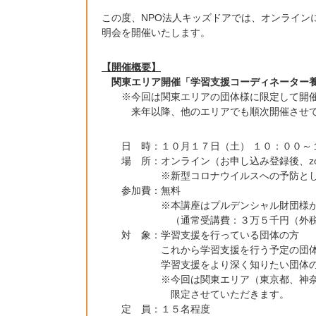
この度、NPO法人キッズドアでは、オンライン
明会を開催いたします。
【開催概要】
関東エリア開催「学習支援コーディネーター
※今回は関東エリアの団体様に限定して開催
来年以降、他のエリアでも順次開催させて
日 時：１０月１７日（土） １０：００～
場 所：オンライン（お申し込み登録後、zoo
※新型コロナウイルスへの予防として本
参加費：無料
※本講座はプルデンシャル財団様からのご
（通常受講費：３万５千円（外税
対 象：学習支援を行っている団体の方
これから学習支援を行う予定の団体
学習支援をより深く知りたい団体の
※今回は関東エリア（東京都、神奈川県、
限定させていただきます。
定 員：１５名程度