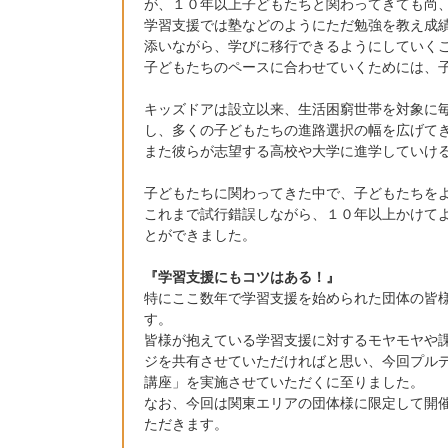
が、１０年以上子どもたちと関わってきても尚
学習支援では塾などのようにただ勉強を教え成
添いながら、学びに移行できるようにしていく
子どもたちのペースに合わせていくためには、
キッズドアは設立以来、生活困窮世帯を対象に
し、多くの子どもたちの進路選択の幅を広げて
また彼らが志望する高校や大学に進学していけ
子どもたちに関わってきた中で、子どもたちを
これまで試行錯誤しながら、１０年以上かけて
とができました。
『学習支援にもコツはある！』
特にここ数年で学習支援を始められた団体の皆
す。
皆様が抱えている学習支援に対するモヤモヤや
ジを共有させていただければと思い、今回プル
講座」を実施させていただくに至りました。
なお、今回は関東エリアの団体様に限定して開
ただきます。