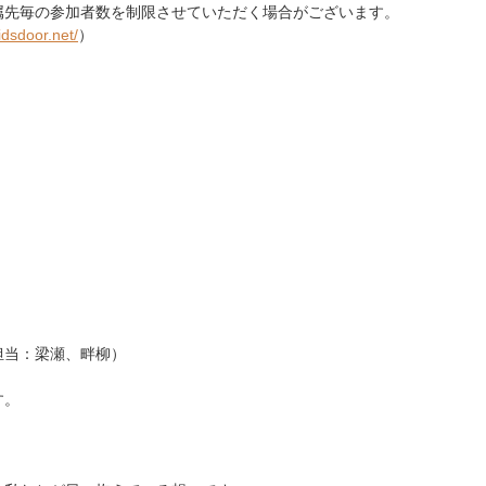
参加者数を制限させていただく場合がございます。
idsdoor.net/
）
担当：梁瀬、畔柳）
す。