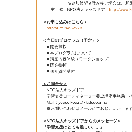
※参加希望者数が多い場合は、所属先毎の
主 催：NPO法人キッズドア（
http://www.k
＜お申し込みはこちら＞
http://urx.red/wN7n
＜当日のプログラム（予定）＞
■ 開会挨拶
■ 本プログラムについて
■ 講座内容体験（ワークショップ）
■ 閉会挨拶
■ 個別質問受付
＜お問合せ＞
NPO法人キッズドア
学習支援コーディネーター養成講座事務局（
Mail：youseikouza@kidsdoor.net
※お問い合わせはメールにてお願いいたしま
＜NPO法人キッズドアからのメッセージ＞
『学習支援はとても難しい。。』