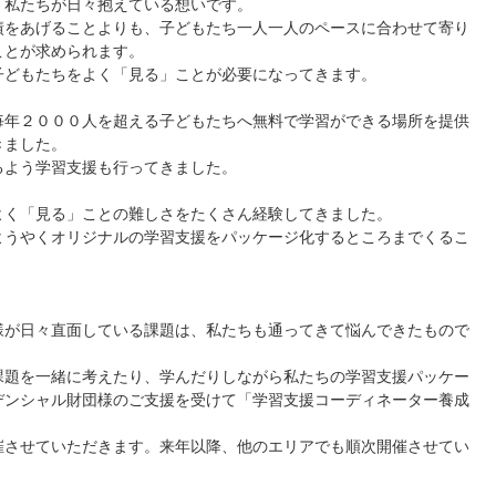
、私たちが日々抱えている想いです。
績をあげることよりも、子どもたち一人一人のペースに合わせて寄り
ことが求められます。
子どもたちをよく「見る」ことが必要になってきます。
毎年２０００人を超える子どもたちへ無料で学習ができる場所を提供
きました。
るよう学習支援も行ってきました。
よく「見る」ことの難しさをたくさん経験してきました。
ようやくオリジナルの学習支援をパッケージ化するところまでくるこ
様が日々直面している課題は、私たちも通ってきて悩んできたもので
課題を一緒に考えたり、学んだりしながら私たちの学習支援パッケー
デンシャル財団様のご支援を受けて「学習支援コーディネーター養成
催させていただきます。来年以降、他のエリアでも順次開催させてい