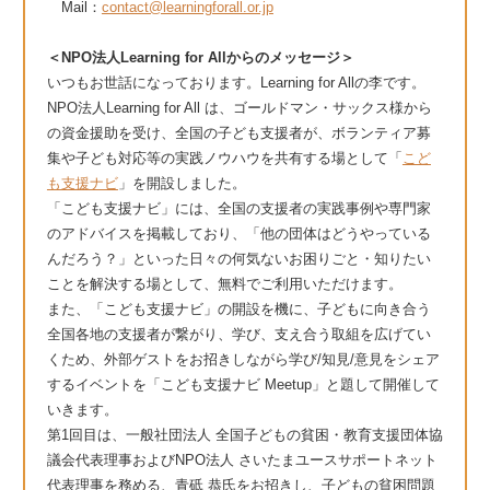
Mail：
contact@learningforall.or.jp
＜NPO法人Learning for Allからのメッセージ＞
いつもお世話になっております。Learning for Allの李です。
NPO法人Learning for All は、ゴールドマン・サックス様から
の資金援助を受け、全国の子ども支援者が、ボランティア募
集や子ども対応等の実践ノウハウを共有する場として「
こど
も支援ナビ
」を開設しました。
「こども支援ナビ」には、全国の支援者の実践事例や専門家
のアドバイスを掲載しており、「他の団体はどうやっている
んだろう？」といった日々の何気ないお困りごと・知りたい
ことを解決する場として、無料でご利用いただけます。
また、「こども支援ナビ」の開設を機に、子どもに向き合う
全国各地の支援者が繋がり、学び、支え合う取組を広げてい
くため、外部ゲストをお招きしながら学び/知見/意見をシェア
するイベントを「こども支援ナビ Meetup」と題して開催して
いきます。
第1回目は、一般社団法人 全国子どもの貧困・教育支援団体協
議会代表理事およびNPO法人 さいたまユースサポートネット
代表理事を務める、青砥 恭氏をお招きし、子どもの貧困問題