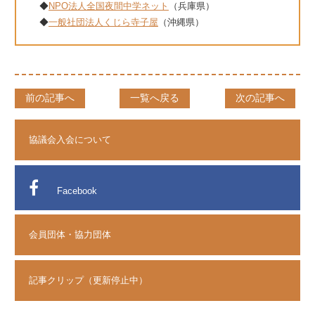
◆
NPO法人全国夜間中学ネット
（兵庫県）
◆
一般社団法人くじら寺子屋
（沖縄県）
前の記事へ
一覧へ戻る
次の記事へ
協議会入会について
Facebook
会員団体・協力団体
記事クリップ（更新停止中）