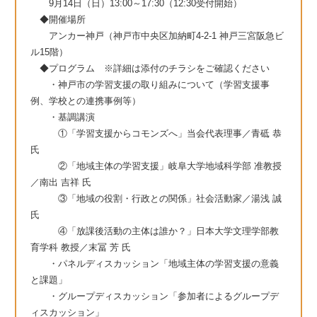
9月14日（日）13:00～17:30（12:30受付開始）
◆開催場所
アンカー神戸（神戸市中央区加納町4-2-1 神戸三宮阪急ビ
ル15階）
◆プログラム ※詳細は添付のチラシをご確認ください
・神戸市の学習支援の取り組みについて（学習支援事
例、学校との連携事例等）
・基調講演
①「学習支援からコモンズへ」当会代表理事／青砥 恭
氏
②「地域主体の学習支援」岐阜大学地域科学部 准教授
／南出 吉祥 氏
③「地域の役割・行政との関係」社会活動家／湯浅 誠
氏
④「放課後活動の主体は誰か？」日本大学文理学部教
育学科 教授／末冨 芳 氏
・パネルディスカッション「地域主体の学習支援の意義
と課題」
・グループディスカッション「参加者によるグループデ
ィスカッション」